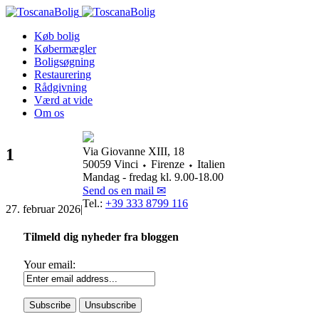
Køb bolig
Købermægler
Boligsøgning
Restaurering
Rådgivning
Værd at vide
Om os
1
Via Giovanne XIII, 18
50059 Vinci ⬩ Firenze ⬩ Italien
Mandag - fredag kl. 9.00-18.00
Send os en mail ✉
Tel.:
+39 333 8799 116
27. februar 2026
|
Tilmeld dig nyheder fra bloggen
Your email: