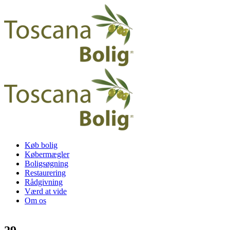
Køb bolig
Købermægler
Boligsøgning
Restaurering
Rådgivning
Værd at vide
Om os