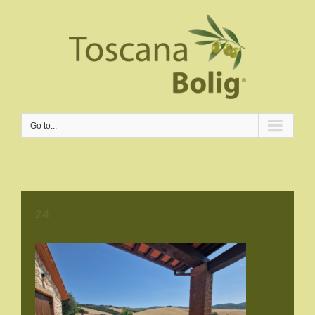
Go to...
24