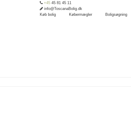
+45
45 81 45 11
info@ToscanaBolig.dk
Køb bolig
Købermægler
Boligsøgning