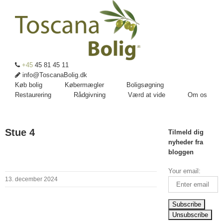
+45
45 81 45 11
info@ToscanaBolig.dk
Køb bolig
Købermægler
Boligsøgning
Restaurering
Rådgivning
Værd at vide
Om os
Stue 4
Tilmeld dig
nyheder fra
bloggen
Your email:
13. december 2024