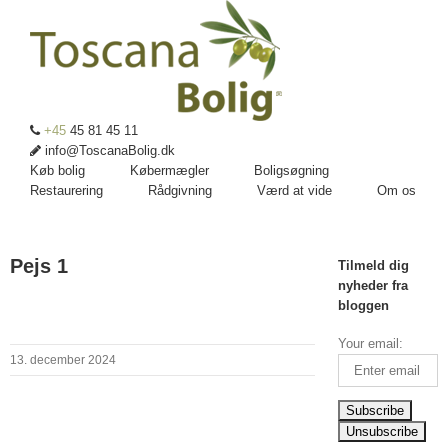
+45
45 81 45 11
info@ToscanaBolig.dk
Køb bolig
Købermægler
Boligsøgning
Restaurering
Rådgivning
Værd at vide
Om os
Pejs 1
Tilmeld dig
nyheder fra
bloggen
Your email:
13. december 2024