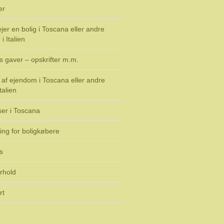
er
jer en bolig i Toscana eller andre
i Italien
s gaver – opskrifter m.m.
af ejendom i Toscana eller andre
talien
ser i Toscana
ing for boligkøbere
s
rhold
rt