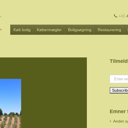
+45
4
Køb bolig
Købermægler
Boligsøgning
Restaurering
Tilmeld
Your emai
Emner 
Andet o