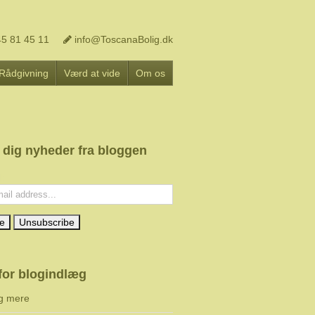
5 81 45 11
info@ToscanaBolig.dk
Rådgivning
Værd at vide
Om os
 dig nyheder fra bloggen
l:
for blogindlæg
g mere