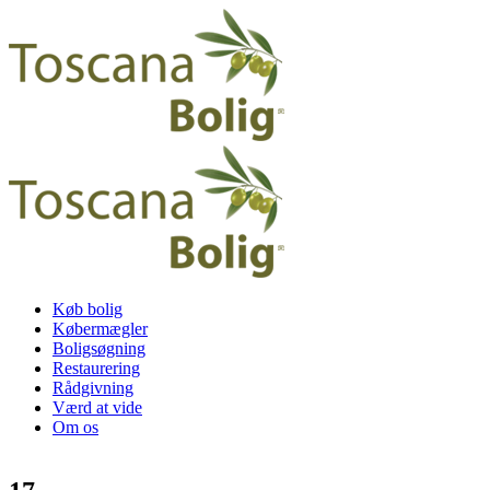
Køb bolig
Købermægler
Boligsøgning
Restaurering
Rådgivning
Værd at vide
Om os