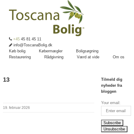
+45
45 81 45 11
info@ToscanaBolig.dk
Køb bolig
Købermægler
Boligsøgning
Restaurering
Rådgivning
Værd at vide
Om os
13
Tilmeld dig
nyheder fra
bloggen
Your email:
19. februar 2026