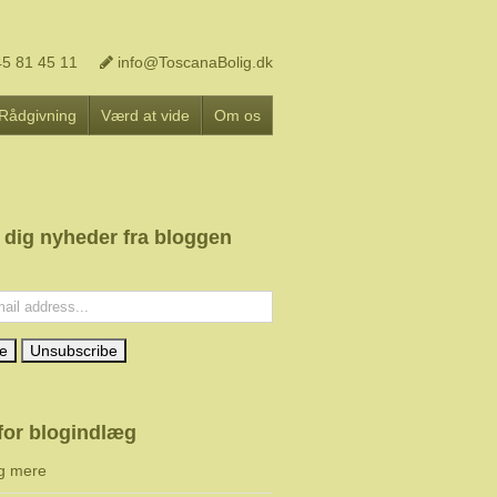
5 81 45 11
info@ToscanaBolig.dk
Rådgivning
Værd at vide
Om os
 dig nyheder fra bloggen
l:
for blogindlæg
g mere