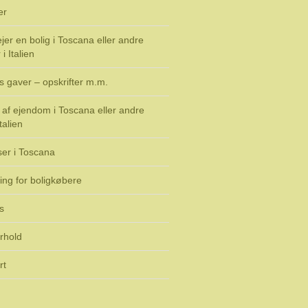
er
jer en bolig i Toscana eller andre
i Italien
s gaver – opskrifter m.m.
af ejendom i Toscana eller andre
talien
ser i Toscana
ing for boligkøbere
s
rhold
rt