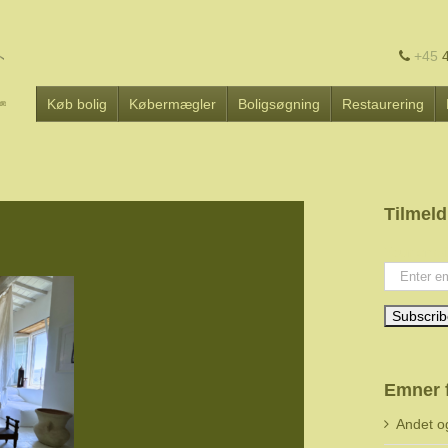
+45
4
Køb bolig
Købermægler
Boligsøgning
Restaurering
Tilmeld
Your emai
Emner 
Andet o