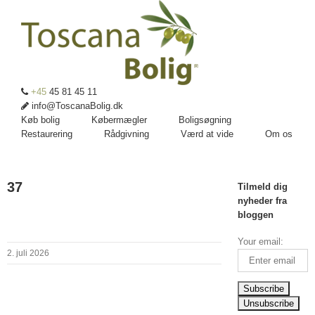
+45
45 81 45 11
info@ToscanaBolig.dk
Køb bolig
Købermægler
Boligsøgning
Restaurering
Rådgivning
Værd at vide
Om os
37
Tilmeld dig
nyheder fra
bloggen
Your email:
2. juli 2026