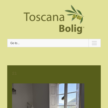
Go to...
21