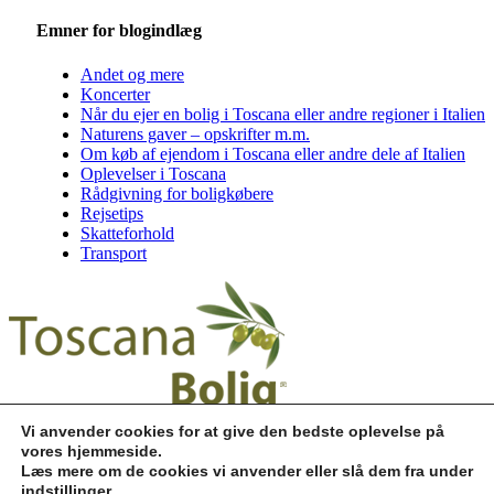
Emner for blogindlæg
Andet og mere
Koncerter
Når du ejer en bolig i Toscana eller andre regioner i Italien
Naturens gaver – opskrifter m.m.
Om køb af ejendom i Toscana eller andre dele af Italien
Oplevelser i Toscana
Rådgivning for boligkøbere
Rejsetips
Skatteforhold
Transport
Via Giovanne XIII, 18
Vi anvender cookies for at give den bedste oplevelse på
50059 Vinci ⬩ Firenze ⬩ Italien
vores hjemmeside.
Mandag - fredag kl. 9.00-18.00
Læs mere om de cookies vi anvender eller slå dem fra under
Send os en mail ✉
indstillinger
.