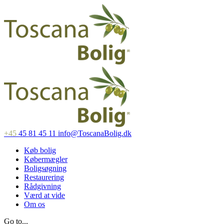
+45
45 81 45 11
info@ToscanaBolig.dk
Køb bolig
Købermægler
Boligsøgning
Restaurering
Rådgivning
Værd at vide
Om os
Go to...