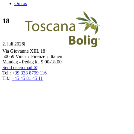
Om os
18
2. juli 2026
|
Via Giovanne XIII, 18
50059 Vinci ⬩ Firenze ⬩ Italien
Mandag - fredag kl. 9.00-18.00
Send os en mail ✉
Tel.:
+39 333 8799 116
Tlf.:
+45 45 81 45 11