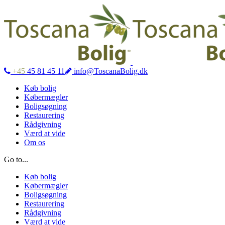
+45
45 81 45 11
info@ToscanaBolig.dk
Køb bolig
Købermægler
Boligsøgning
Restaurering
Rådgivning
Værd at vide
Om os
Go to...
Køb bolig
Købermægler
Boligsøgning
Restaurering
Rådgivning
Værd at vide