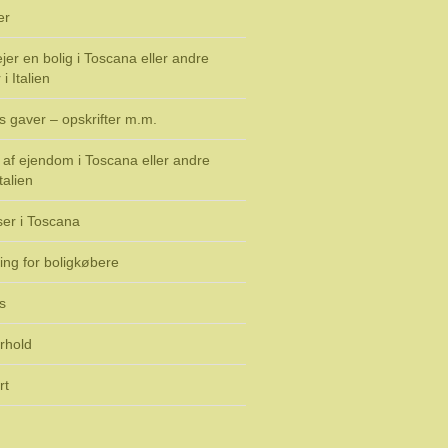
er
jer en bolig i Toscana eller andre
i Italien
s gaver – opskrifter m.m.
af ejendom i Toscana eller andre
talien
ser i Toscana
ing for boligkøbere
s
rhold
rt