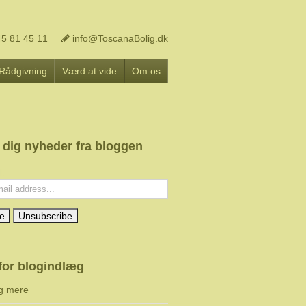
5 81 45 11
info@ToscanaBolig.dk
Rådgivning
Værd at vide
Om os
 dig nyheder fra bloggen
l:
for blogindlæg
g mere