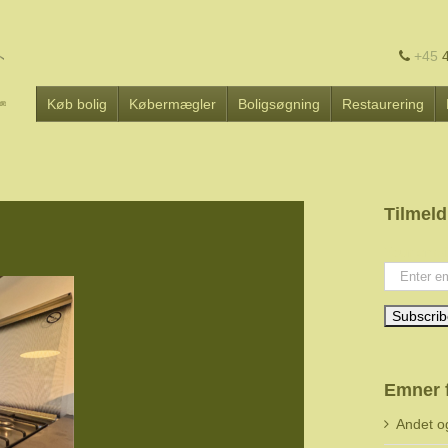
+45
4
Køb bolig
Købermægler
Boligsøgning
Restaurering
Tilmeld
Your emai
Emner 
Andet o