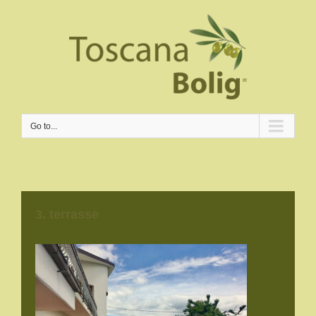
Go to...
3. terrasse