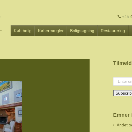
+45
4
Køb bolig
Købermægler
Boligsøgning
Restaurering
Tilmeld
Your emai
Emner 
Andet o