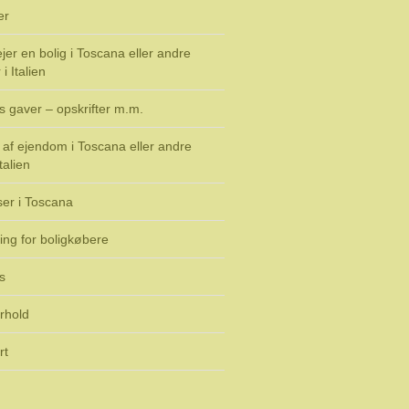
er
jer en bolig i Toscana eller andre
i Italien
s gaver – opskrifter m.m.
af ejendom i Toscana eller andre
talien
ser i Toscana
ing for boligkøbere
s
rhold
rt