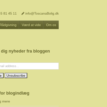
5 81 45 11
info@ToscanaBolig.dk
Rådgivning
Værd at vide
Om os
 dig nyheder fra bloggen
l:
for blogindlæg
g mere