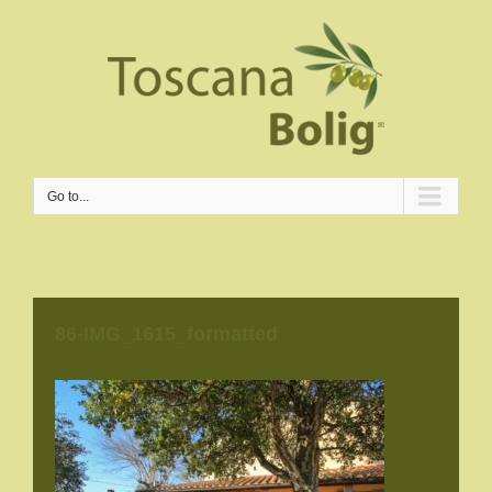
Go to...
86-IMG_1615_formatted