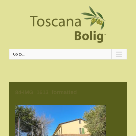
Go to...
84-IMG_1613_formatted