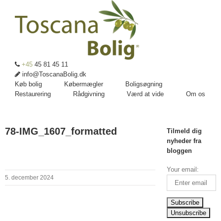
+45
45 81 45 11
info@ToscanaBolig.dk
Køb bolig
Købermægler
Boligsøgning
Restaurering
Rådgivning
Værd at vide
Om os
78-IMG_1607_formatted
Tilmeld dig
nyheder fra
bloggen
Your email:
5. december 2024