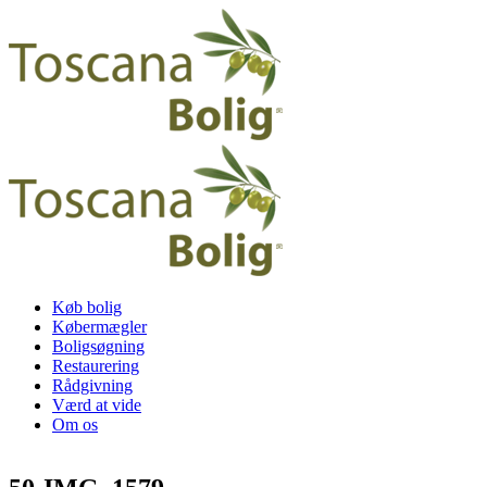
Køb bolig
Købermægler
Boligsøgning
Restaurering
Rådgivning
Værd at vide
Om os