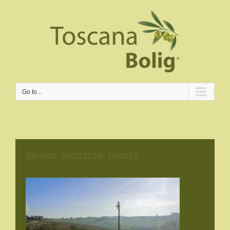
Go to...
28-IMG_20231124_104851