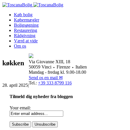
Køb bolig
Købermægler
Boligsøgning
Restaurering
Rådgivning
Værd at vide
Om os
køkken
Via Giovanne XIII, 18
50059 Vinci ⬩ Firenze ⬩ Italien
Mandag - fredag kl. 9.00-18.00
Send os en mail ✉
Tel.:
+39 333 8799 116
28. april 2025
|
Tilmeld dig nyheder fra bloggen
Your email: