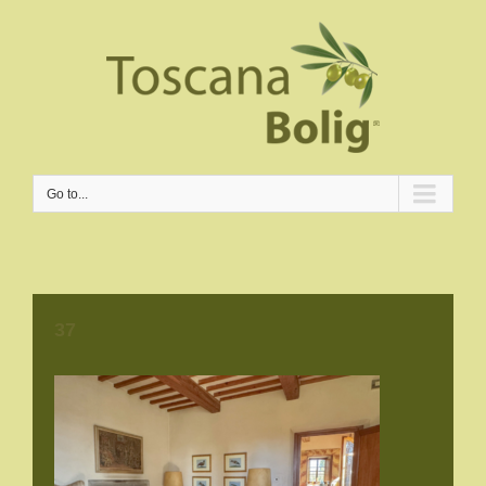
Go to...
37