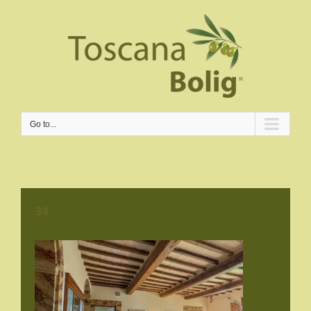
Go to...
34