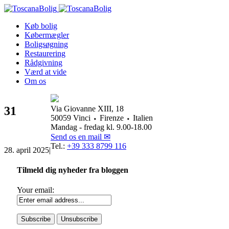
Køb bolig
Købermægler
Boligsøgning
Restaurering
Rådgivning
Værd at vide
Om os
31
Via Giovanne XIII, 18
50059 Vinci ⬩ Firenze ⬩ Italien
Mandag - fredag kl. 9.00-18.00
Send os en mail ✉
Tel.:
+39 333 8799 116
28. april 2025
|
Tilmeld dig nyheder fra bloggen
Your email: