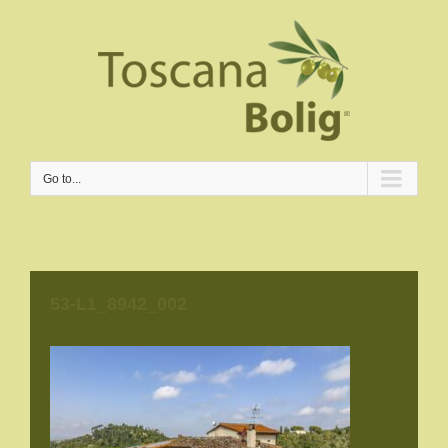
Go to...
53-L1_8942_002