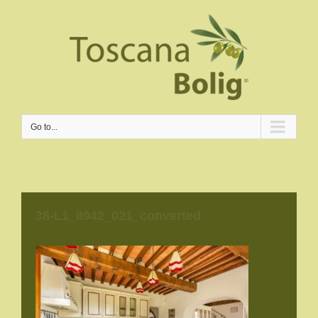
Go to...
38-L1_8942_021_converted