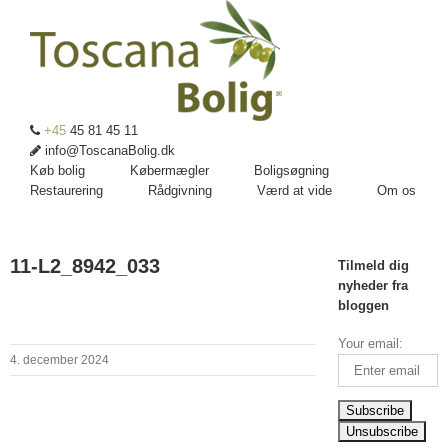
+45
45 81 45 11
info@ToscanaBolig.dk
Køb bolig
Købermægler
Boligsøgning
Restaurering
Rådgivning
Værd at vide
Om os
11-L2_8942_033
Tilmeld dig
nyheder fra
bloggen
Your email:
4. december 2024