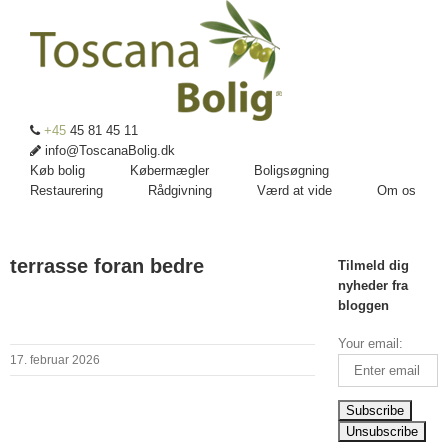
+45
45 81 45 11
info@ToscanaBolig.dk
Køb bolig
Købermægler
Boligsøgning
Restaurering
Rådgivning
Værd at vide
Om os
terrasse foran bedre
Tilmeld dig
nyheder fra
bloggen
Your email:
17. februar 2026