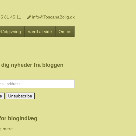
5 81 45 11
info@ToscanaBolig.dk
Rådgivning
Værd at vide
Om os
 dig nyheder fra bloggen
l:
for blogindlæg
g mere