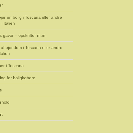
er
jer en bolig i Toscana eller andre
i Italien
s gaver – opskrifter m.m.
af ejendom i Toscana eller andre
talien
ser i Toscana
ing for boligkøbere
s
rhold
rt