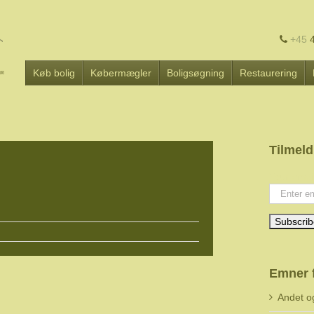
+45
4
Køb bolig
Købermægler
Boligsøgning
Restaurering
Tilmeld
Your emai
Emner 
Andet o