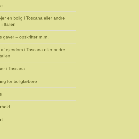
er
jer en bolig i Toscana eller andre
i Italien
s gaver – opskrifter m.m.
af ejendom i Toscana eller andre
talien
ser i Toscana
ing for boligkøbere
s
rhold
rt