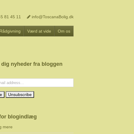
5 81 45 11
info@ToscanaBolig.dk
Rådgivning
Værd at vide
Om os
 dig nyheder fra bloggen
l:
for blogindlæg
g mere