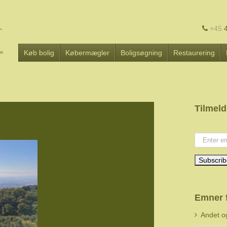
+45
4
Køb bolig
Købermægler
Boligsøgning
Restaurering
Tilmeld
Your emai
Emner 
Andet o