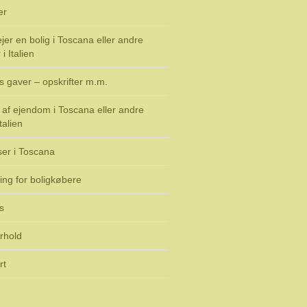
er
jer en bolig i Toscana eller andre
i Italien
s gaver – opskrifter m.m.
af ejendom i Toscana eller andre
talien
ser i Toscana
ing for boligkøbere
s
rhold
rt