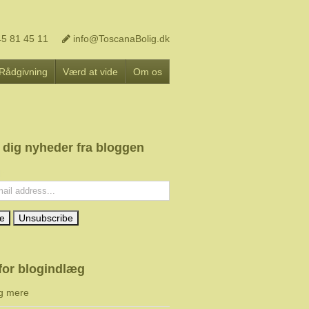
5 81 45 11
info@ToscanaBolig.dk
Rådgivning
Værd at vide
Om os
 dig nyheder fra bloggen
l:
for blogindlæg
g mere