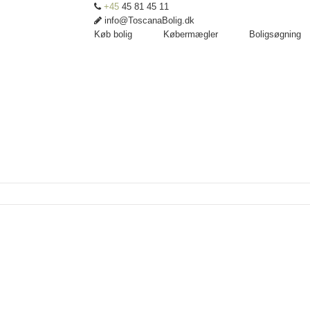
+45
45 81 45 11
info@ToscanaBolig.dk
Køb bolig
Købermægler
Boligsøgning