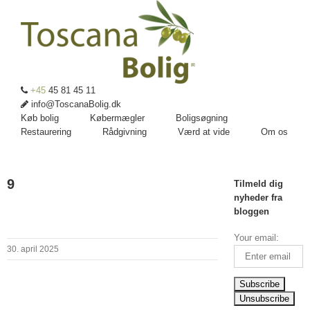
+45
45 81 45 11
info@ToscanaBolig.dk
Køb bolig
Købermægler
Boligsøgning
Restaurering
Rådgivning
Værd at vide
Om os
9
Tilmeld dig
nyheder fra
bloggen
Your email:
30. april 2025