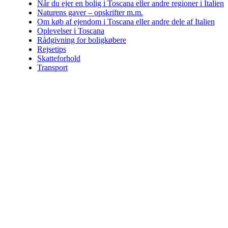
Når du ejer en bolig i Toscana eller andre regioner i Italien
Naturens gaver – opskrifter m.m.
Om køb af ejendom i Toscana eller andre dele af Italien
Oplevelser i Toscana
Rådgivning for boligkøbere
Rejsetips
Skatteforhold
Transport