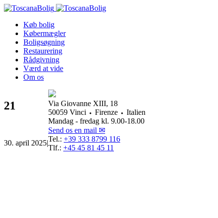
Køb bolig
Købermægler
Boligsøgning
Restaurering
Rådgivning
Værd at vide
Om os
21
Via Giovanne XIII, 18
50059 Vinci ⬩ Firenze ⬩ Italien
Mandag - fredag kl. 9.00-18.00
Send os en mail ✉
Tel.:
+39 333 8799 116
30. april 2025
|
Tlf.:
+45 45 81 45 11