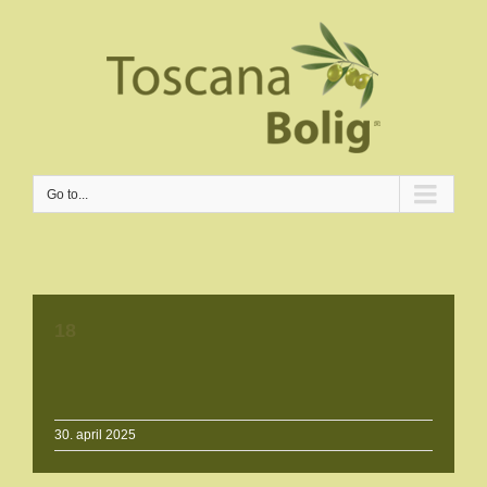
Go to...
18
30. april 2025