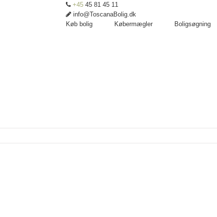
+45
45 81 45 11
info@ToscanaBolig.dk
Køb bolig
Købermægler
Boligsøgning