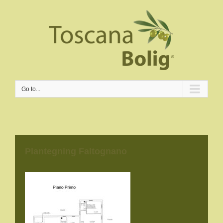
Go to...
Plantegning Faltognano