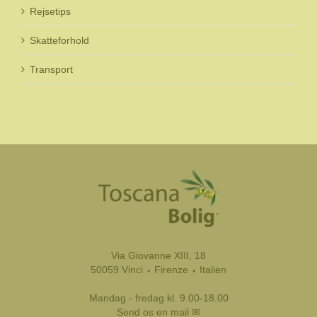
Rejsetips
Skatteforhold
Transport
Via Giovanne XIII, 18
50059 Vinci ⬩ Firenze ⬩ Italien
Mandag - fredag kl. 9.00-18.00
Send os en mail ✉