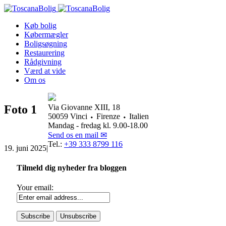
Køb bolig
Købermægler
Boligsøgning
Restaurering
Rådgivning
Værd at vide
Om os
Foto 1
Via Giovanne XIII, 18
50059 Vinci ⬩ Firenze ⬩ Italien
Mandag - fredag kl. 9.00-18.00
Send os en mail ✉
Tel.:
+39 333 8799 116
19. juni 2025
|
Tilmeld dig nyheder fra bloggen
Your email: