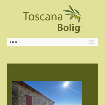
Go to...
9