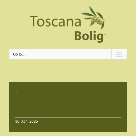
Go to...
7
30. april 2025