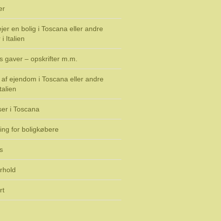
er
jer en bolig i Toscana eller andre
i Italien
s gaver – opskrifter m.m.
af ejendom i Toscana eller andre
talien
ser i Toscana
ing for boligkøbere
s
rhold
rt