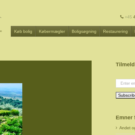
+45
4
Køb bolig
Købermægler
Boligsøgning
Restaurering
Tilmeld
Your emai
Emner 
Andet o