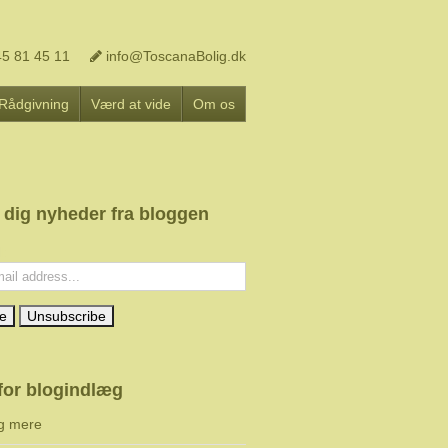
5 81 45 11
info@ToscanaBolig.dk
Rådgivning
Værd at vide
Om os
 dig nyheder fra bloggen
l:
for blogindlæg
g mere