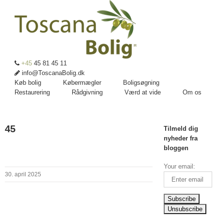
+45
45 81 45 11
info@ToscanaBolig.dk
Køb bolig
Købermægler
Boligsøgning
Restaurering
Rådgivning
Værd at vide
Om os
45
Tilmeld dig
nyheder fra
bloggen
Your email:
30. april 2025