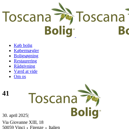
Køb bolig
Købermægler
Boligsøgning
Restaurering
Rådgivning
Værd at vide
Om os
41
30. april 2025
|
Via Giovanne XIII, 18
50059 Vinci ⬩ Firenze ⬩ Italien