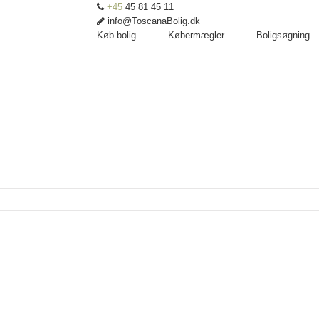
+45
45 81 45 11
info@ToscanaBolig.dk
Køb bolig
Købermægler
Boligsøgning