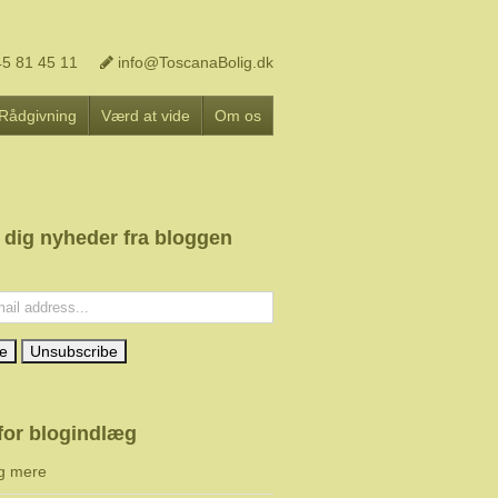
5 81 45 11
info@ToscanaBolig.dk
Rådgivning
Værd at vide
Om os
 dig nyheder fra bloggen
l:
for blogindlæg
g mere