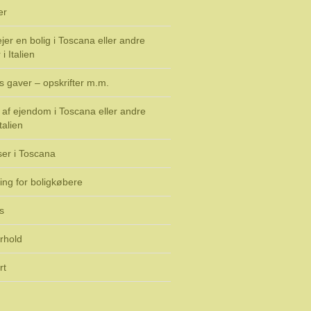
er
jer en bolig i Toscana eller andre
i Italien
s gaver – opskrifter m.m.
af ejendom i Toscana eller andre
talien
ser i Toscana
ing for boligkøbere
s
rhold
rt