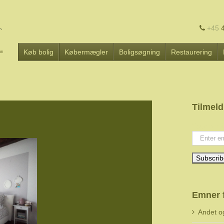
+45
4
Køb bolig
Købermægler
Boligsøgning
Restaurering
Tilmeld
Your emai
Emner 
Andet o