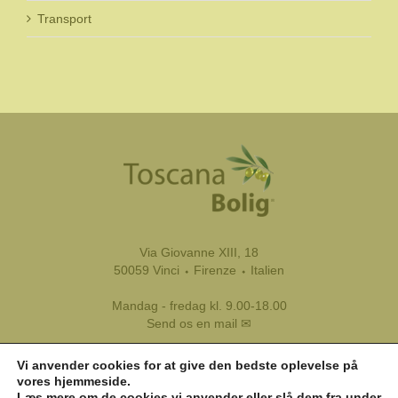
Transport
Via Giovanne XIII, 18
50059 Vinci ⬩ Firenze ⬩ Italien
Mandag - fredag kl. 9.00-18.00
Send os en mail ✉
Tel.:
+39 333 8799 116
Vi anvender cookies for at give den bedste oplevelse på
Tlf.:
+45 45 81 45 11
vores hjemmeside.
Læs mere om de cookies vi anvender eller slå dem fra under