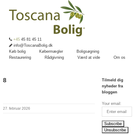
+45
45 81 45 11
info@ToscanaBolig.dk
Køb bolig
Købermægler
Boligsøgning
Restaurering
Rådgivning
Værd at vide
Om os
8
Tilmeld dig
nyheder fra
bloggen
Your email:
27. februar 2026