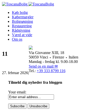
Køb bolig
Købermægler
Boligsøgning
Restaurering
Rådgivning
Værd at vide
Om os
11
Via Giovanne XIII, 18
50059 Vinci ⬩ Firenze ⬩ Italien
Mandag - fredag kl. 9.00-18.00
Send os en mail ✉
Tel.:
+39 333 8799 116
27. februar 2026
|
Tilmeld dig nyheder fra bloggen
Your email: